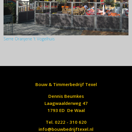
Serre Oranjerie 't Vogelhuis
Bouw & Timmerbedrijf Texel
Dennis Beumkes
Laagwaalderweg 47
1793 ED De Waal
Tel. 0222 - 310 620
info@bouwbedrijftexel.nl